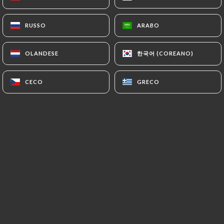
RUSSO
RUSSO
ARABO
ARABO
DOMINIQUE M. ha lasciato una
D
recensione
한국어 (COREANO)
한국어 (COREANO)
OLANDESE
OLANDESE
4/5
21/06/2026
•
12:52
CECO
CECO
GRECO
GRECO
Christophe G. ha lasciato una
C
recensione
5/5
Excellent rapport qualité prix.
18/06/2026
•
05:00
michel m. ha lasciato una recensione
M
5/5
Cadre très agréable, personnel souriant et