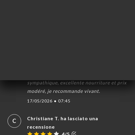
A
5/5
très bonne cuisine. Personnel souriant et
serviable. repas en plein air agreable.
souvenir du Cambodge très present
28/05/2026
•
05:41
Thomas V. ha lasciato una recensione
T
5/5
Très belle soirée. Accueil très
sympathique, excellente nourriture et prix
modéré, je recommande vivant.
17/05/2026
•
07:45
Christiane T. ha lasciato una
C
recensione
4/5