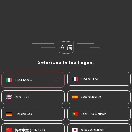
IT
MENU
/
PAGINA INIZIALE
RECENSIONI
Seleziona la tua lingua:
Seleziona la tua lingua:
Recensioni
FRANCESE
FRANCESE
ITALIANO
ITALIANO
INGLESE
INGLESE
SPAGNOLO
SPAGNOLO
890 recensioni su Uniiti
4.6 / 5
TEDESCO
TEDESCO
PORTOGHESE
PORTOGHESE
Recensioni autentiche e verificate al 100%.
简体中文 (CINESE)
简体中文 (CINESE)
GIAPPONESE
GIAPPONESE