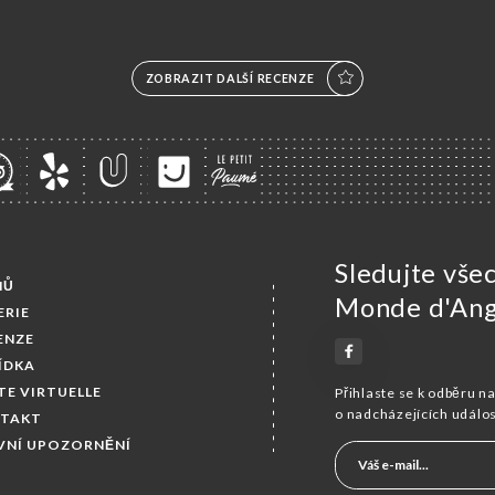
ZOBRAZIT DALŠÍ RECENZE
Sledujte vše
MŮ
Monde d'An
ERIE
ENZE
ÍDKA
TE VIRTUELLE
Přihlaste se k odběru n
o nadcházejících událo
TAKT
VNÍ UPOZORNĚNÍ