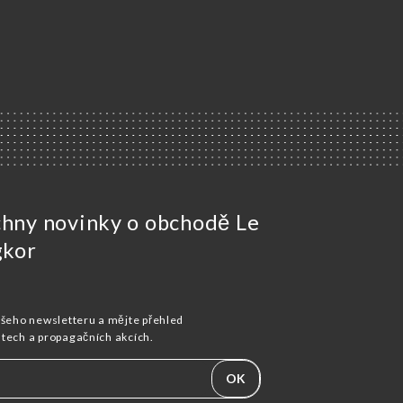
chny novinky o obchodě Le
gkor
ašeho newsletteru a mějte přehled
stech a propagačních akcích.
OK