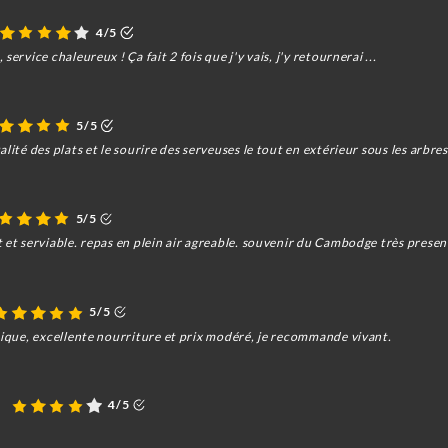
4/5
ervice chaleureux ! Ça fait 2 fois que j'y vais, j'y retournerai ...
5/5
alité des plats et le sourire des serveuses le tout en extérieur sous les arb
5/5
 et serviable. repas en plein air agreable. souvenir du Cambodge très presen
5/5
hique, excellente nourriture et prix modéré, je recommande vivant.
.
4/5