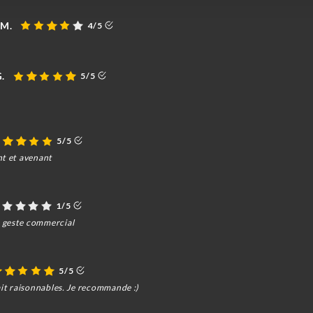
 M.
4/5
.
5/5
5/5
nt et avenant
1/5
 geste commercial
5/5
ait raisonnables. Je recommande :)