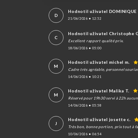
Hodnotil uživatel DOMINIQUE
D
21/06/2026
•
12:52
Hodnotil uživatel Christophe G
C
Excellent rapport qualité prix.
18/06/2026
•
05:00
Hodnotil uživatel michel m.
M
Cadre très agréable, personnel souria
14/06/2026
•
10:21
Hodnotil uživatel Malika T.
M
Réservé pour 19h30 servi à 22h aucun
14/06/2026
•
05:58
Hodnotil uživatel josette c.
J
Très bon, bonne portion, prix tout à f
10/06/2026
•
06:54