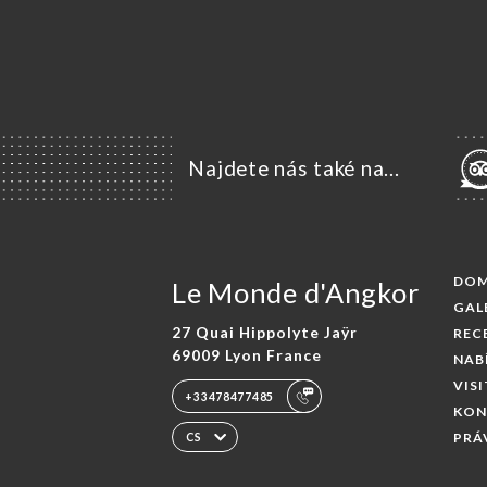
Najdete nás také na...
DO
Le Monde d'Angkor
GAL
27 Quai Hippolyte Jaÿr
REC
69009 Lyon France
NAB
VISI
+33478477485
KON
PRÁ
CS