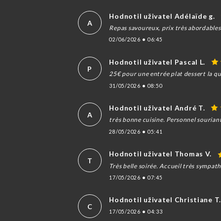
Hodnotil uživatel Adélaïde g.
A
Repas savoureux, prix très abordables, s
02/06/2026
•
06:45
Hodnotil uživatel Pascal L.
P
25€ pour une entrée plat dessert la qu
31/05/2026
•
08:50
Hodnotil uživatel André T.
A
très bonne cuisine. Personnel souriant
28/05/2026
•
05:41
Hodnotil uživatel Thomas V.
T
Très belle soirée. Accueil très sympat
17/05/2026
•
07:45
Hodnotil uživatel Christiane T
C
17/05/2026
•
04:33