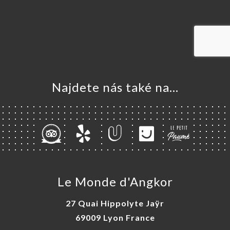
VOVAT
ERIE
ENZE
ÍDKA
Najdete nás také na...
ELLE
TAKT
Le Monde d'Angkor
27 Quai Hippolyte Jaÿr
69009 Lyon France