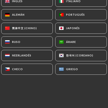
INGLÉS
INGLÉS
ITALIANO
ITALIANO
7.90€
35- Poulet au citron
ALEMÁN
ALEMÁN
PORTUGUÉS
PORTUGUÉS
7.90€
简体中文 (CHINO)
简体中文 (CHINO)
JAPONÉS
JAPONÉS
36- Poulet au curry
7.90€
RUSO
RUSO
ÁRABE
ÁRABE
37- Poulet sauté ananas frais
한국어 (COREANO)
한국어 (COREANO)
NEERLANDÉS
NEERLANDÉS
7.90€
CHECO
CHECO
GRIEGO
GRIEGO
38- Canard laqué
8.80€
39- Canard sauté aux ananas frais
8.80€