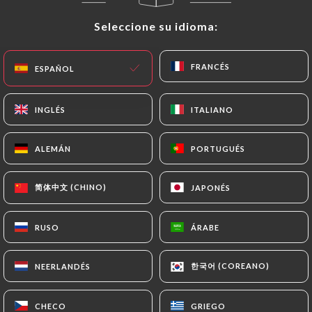
Seleccione su idioma:
Seleccione su idioma:
ES
MENÚ
FRANCÉS
FRANCÉS
ESPAÑOL
ESPAÑOL
INGLÉS
INGLÉS
ITALIANO
ITALIANO
/
INICIO
CONTACTO
ALEMÁN
ALEMÁN
PORTUGUÉS
PORTUGUÉS
Contacto
简体中文 (CHINO)
简体中文 (CHINO)
JAPONÉS
JAPONÉS
RUSO
RUSO
ÁRABE
ÁRABE
한국어 (COREANO)
한국어 (COREANO)
NEERLANDÉS
NEERLANDÉS
Le Monde d'Angkor
CHECO
CHECO
GRIEGO
GRIEGO