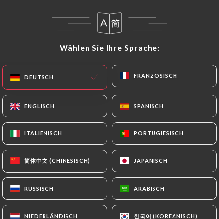
DE
MENÜ
Wählen Sie Ihre Sprache:
Wählen Sie Ihre Sprache:
FRANZÖSISCH
FRANZÖSISCH
DEUTSCH
DEUTSCH
/
START
GALERIE
ENGLISCH
ENGLISCH
SPANISCH
SPANISCH
Galerie
ITALIENISCH
ITALIENISCH
PORTUGIESISCH
PORTUGIESISCH
简体中文 (CHINESISCH)
简体中文 (CHINESISCH)
JAPANISCH
JAPANISCH
RUSSISCH
RUSSISCH
ARABISCH
ARABISCH
한국어 (KOREANISCH)
한국어 (KOREANISCH)
NIEDERLÄNDISCH
NIEDERLÄNDISCH